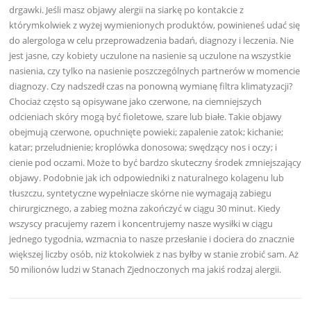
drgawki. Jeśli masz objawy alergii na siarkę po kontakcie z
którymkolwiek z wyżej wymienionych produktów, powinieneś udać się
do alergologa w celu przeprowadzenia badań, diagnozy i leczenia. Nie
jest jasne, czy kobiety uczulone na nasienie są uczulone na wszystkie
nasienia, czy tylko na nasienie poszczególnych partnerów w momencie
diagnozy. Czy nadszedł czas na ponowną wymianę filtra klimatyzacji?
Chociaż często są opisywane jako czerwone, na ciemniejszych
odcieniach skóry mogą być fioletowe, szare lub białe. Takie objawy
obejmują czerwone, opuchnięte powieki; zapalenie zatok; kichanie;
katar; przeludnienie; kroplówka donosowa; swędzący nos i oczy; i
cienie pod oczami. Może to być bardzo skuteczny środek zmniejszający
objawy. Podobnie jak ich odpowiedniki z naturalnego kolagenu lub
tłuszczu, syntetyczne wypełniacze skórne nie wymagają zabiegu
chirurgicznego, a zabieg można zakończyć w ciągu 30 minut. Kiedy
wszyscy pracujemy razem i koncentrujemy nasze wysiłki w ciągu
jednego tygodnia, wzmacnia to nasze przesłanie i dociera do znacznie
większej liczby osób, niż ktokolwiek z nas byłby w stanie zrobić sam. Aż
50 milionów ludzi w Stanach Zjednoczonych ma jakiś rodzaj alergii.