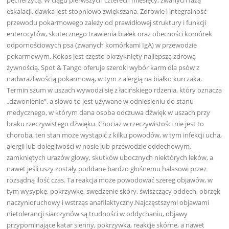
eskalacji, dawka jest stopniowo zwiększana. Zdrowie i integralność
przewodu pokarmowego zależy od prawidłowej struktury i funkcji
enterocytów, skutecznego trawienia białek oraz obecności komórek
odpornościowych psa (zwanych komórkami IgA) w przewodzie
pokarmowym. Kokos jest często okrzyknięty najlepszą zdrową
żywnością. Spot & Tango oferuje szeroki wybór karm dla psów z
nadwrażliwością pokarmową, w tym z alergią na białko kurczaka.
Termin szum w uszach wywodzi się z łacińskiego rdzenia, który oznacza
„dzwonienie”, a słowo to jest używane w odniesieniu do stanu
medycznego, w którym dana osoba odczuwa dźwięk w uszach przy
braku rzeczywistego dźwięku. Chociaż w rzeczywistości nie jest to
choroba, ten stan może wystąpić z kilku powodów, w tym infekcji ucha,
alergii lub dolegliwości w nosie lub przewodzie oddechowym,
zamkniętych urazów głowy, skutków ubocznych niektórych leków, a
nawet jeśli uszy zostały poddane bardzo głośnemu hałasowi przez
rozsądną ilość czas. Ta reakcja może powodować szereg objawów, w
tym wysypkę, pokrzywkę, swędzenie skóry, świszczący oddech, obrzęk
naczynioruchowy i wstrząs anafilaktyczny.Najczęstszymi objawami
nietolerancji siarczynów są trudności w oddychaniu, objawy
przypominające katar sienny, pokrzywka, reakcje skórne, a nawet