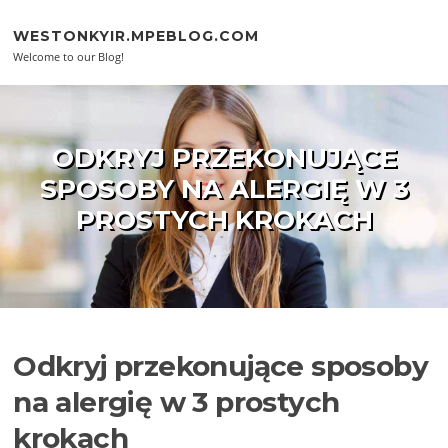
Skip to content
WESTONKYIR.MPEBLOG.COM
Welcome to our Blog!
ODKRYJ PRZEKONUJĄCE
SPOSOBY NA ALERGIĘ W 3
PROSTYCH KROKACH
Odkryj przekonujące sposoby
na alergię w 3 prostych
krokach