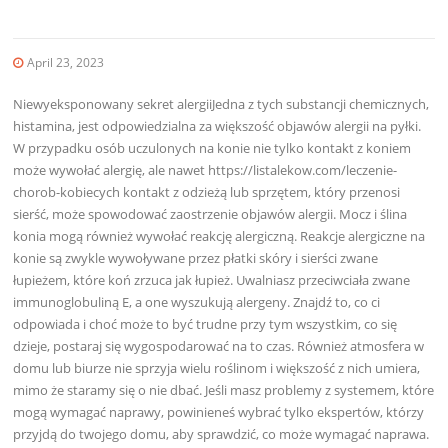
April 23, 2023
Niewyeksponowany sekret alergiiJedna z tych substancji chemicznych,
histamina, jest odpowiedzialna za większość objawów alergii na pyłki.
W przypadku osób uczulonych na konie nie tylko kontakt z koniem
może wywołać alergię, ale nawet https://listalekow.com/leczenie-
chorob-kobiecych kontakt z odzieżą lub sprzętem, który przenosi
sierść, może spowodować zaostrzenie objawów alergii. Mocz i ślina
konia mogą również wywołać reakcję alergiczną. Reakcje alergiczne na
konie są zwykle wywoływane przez płatki skóry i sierści zwane
łupieżem, które koń zrzuca jak łupież. Uwalniasz przeciwciała zwane
immunoglobuliną E, a one wyszukują alergeny. Znajdź to, co ci
odpowiada i choć może to być trudne przy tym wszystkim, co się
dzieje, postaraj się wygospodarować na to czas. Również atmosfera w
domu lub biurze nie sprzyja wielu roślinom i większość z nich umiera,
mimo że staramy się o nie dbać. Jeśli masz problemy z systemem, które
mogą wymagać naprawy, powinieneś wybrać tylko ekspertów, którzy
przyjdą do twojego domu, aby sprawdzić, co może wymagać naprawa.