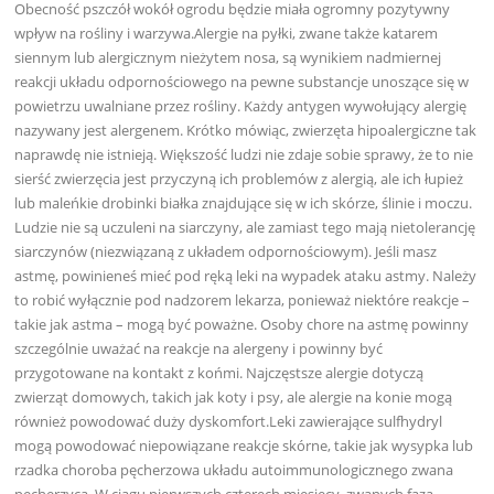
Obecność pszczół wokół ogrodu będzie miała ogromny pozytywny
wpływ na rośliny i warzywa.Alergie na pyłki, zwane także katarem
siennym lub alergicznym nieżytem nosa, są wynikiem nadmiernej
reakcji układu odpornościowego na pewne substancje unoszące się w
powietrzu uwalniane przez rośliny. Każdy antygen wywołujący alergię
nazywany jest alergenem. Krótko mówiąc, zwierzęta hipoalergiczne tak
naprawdę nie istnieją. Większość ludzi nie zdaje sobie sprawy, że to nie
sierść zwierzęcia jest przyczyną ich problemów z alergią, ale ich łupież
lub maleńkie drobinki białka znajdujące się w ich skórze, ślinie i moczu.
Ludzie nie są uczuleni na siarczyny, ale zamiast tego mają nietolerancję
siarczynów (niezwiązaną z układem odpornościowym). Jeśli masz
astmę, powinieneś mieć pod ręką leki na wypadek ataku astmy. Należy
to robić wyłącznie pod nadzorem lekarza, ponieważ niektóre reakcje –
takie jak astma – mogą być poważne. Osoby chore na astmę powinny
szczególnie uważać na reakcje na alergeny i powinny być
przygotowane na kontakt z końmi. Najczęstsze alergie dotyczą
zwierząt domowych, takich jak koty i psy, ale alergie na konie mogą
również powodować duży dyskomfort.Leki zawierające sulfhydryl
mogą powodować niepowiązane reakcje skórne, takie jak wysypka lub
rzadka choroba pęcherzowa układu autoimmunologicznego zwana
pęcherzycą. W ciągu pierwszych czterech miesięcy, zwanych fazą