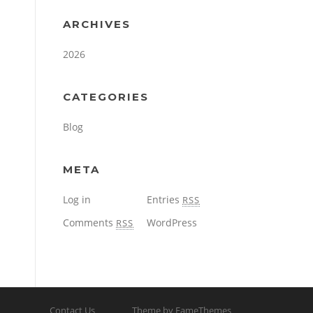
ARCHIVES
2026
CATEGORIES
Blog
META
Log in
Entries
RSS
Comments
WordPress
RSS
Contact Us
Theme by FameThemes