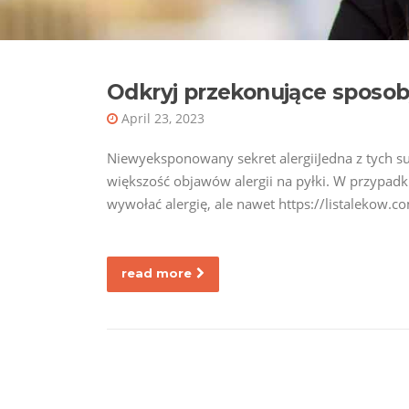
Odkryj przekonujące sposob
April 23, 2023
Niewyeksponowany sekret alergiiJedna z tych su
większość objawów alergii na pyłki. W przypad
wywołać alergię, ale nawet https://listalekow.c
read more