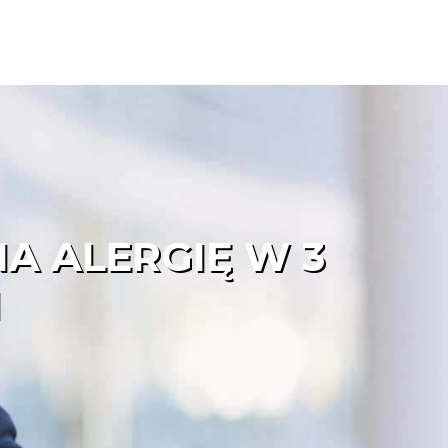
A ALERGIĘ W 3
H